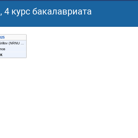
 4 курс бакалавриата
025
rillov
(
NRNU MEPhI
)
пов
ЭК