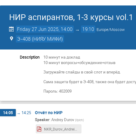
НИР аспирантов, 1-3 курсы vol.1
Friday 27 Jun 2025, 14:00
→
19:10
Europe/Moscow
Э-408 (НИЯУ МИФИ)
Description
10 минут на доклад
10 минут вопросы+обсуждение+отзыв
Загружайте слайды в свой слот и вперёд.
Сама защита будет в Э-408, также она будет дос
Пароль: 402009
Отчёт по НИР
14:05
→
14:25
Speaker
:
Andrey Durov
(
Ilyich
)
NKR_Durov_Andrei_27_06_2025.pdf