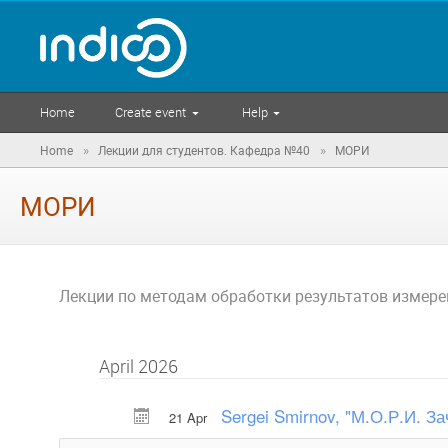
Home
Create event
Help
»
»
Home
Лекции для студентов. Кафедра №40
МОРИ
МОРИ
Лекции по методам обработки результатов измере
April 2026
Sergei Smirnov, "М.О.Р.И. За
21 Apr