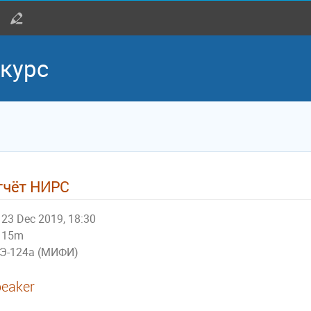
курс
тчёт НИРС
23 Dec 2019, 18:30
15m
Э-124а (МИФИ)
eaker