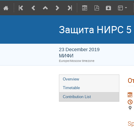
Защита НИРС 5 
23 December 2019
МИФИ
Europe/Moscow timezone
О
Overview
Timetable
Contribution List
Sp