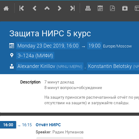
Защита НИРС 5 курс
Monday 23 Dec 2019, 16:00
→
19:00
Europe/Moscow
Э-124а (МИФИ)
Alexander Kirillov
,
Konstantin Belotsky
(
NRNU MEPhI
)
(
N
Description
7 минут доклад
8 минут вопросы+обсуждение
На защиту приносите распечатанный отчёт по уи
отсутствии на защите) и загружайте слайды.
Отчёт НИРС
16:00
→
16:15
Speaker
:
Радик Нугманов