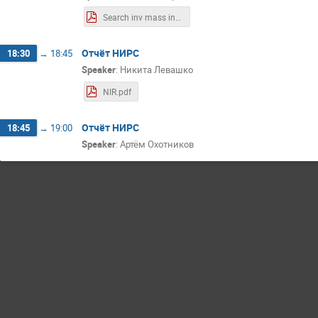
Search inv mass in d-Au in STAR.pdf
Отчёт НИРС
18:30
→
18:45
Speaker
:
Никита Левашко
NIR.pdf
Отчёт НИРС
18:45
→
19:00
Speaker
:
Артём Охотников