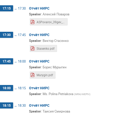
Отчёт НИРС
17:15
→
17:30
Speaker
:
Алексей Поваров
ASPovarov_39gev_v2v3_PID(pres).pdf
Отчёт НИРС
17:30
→
17:45
Speaker
:
Виктор Стасенко
Stasenko.pdf
Отчёт НИРС
17:45
→
18:00
Speaker
:
Борис Мурыгин
Murygin.pdf
Отчёт НИРС
18:00
→
18:15
Speaker
:
Ms.
Polina Petriakova
(
NRNU MEPhI
)
Отчёт НИРС
18:15
→
18:30
Speaker
:
Таисия Смирнова