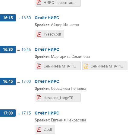
НИРС_презентация.pdf
Отчёт НИРС
16:15
→
16:30
Speaker
:
Айдар Ильясов
Ilyasov.pdf
Отчёт НИРС
16:30
→
16:45
Speaker
:
Маргарита Семичева
Семичева М19-115 (pdf.io).pdf
Семичева М19-115.pptx
Отчёт НИРС
16:45
→
17:00
Speaker
:
Серафима Нечаева
Нечаева_LargeTRD.pdf
Отчёт НИРС
17:00
→
17:15
Speaker
:
Евгения Некрасова
2.pdf