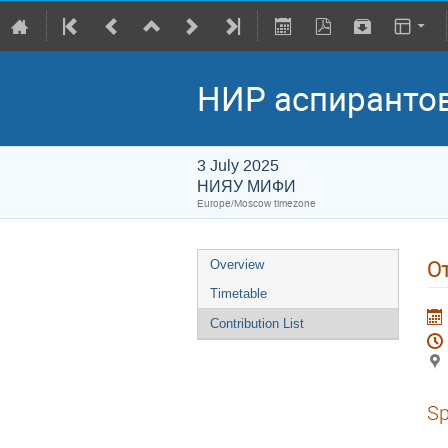
НИР аспирантов,
3 July 2025
НИЯУ МИФИ
Europe/Moscow timezone
О
Overview
Timetable
Contribution List
Sp