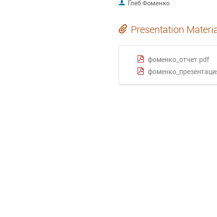
Глеб Фоменко
Presentation Materi
фоменко_отчет.pdf
фоменко_презентаци