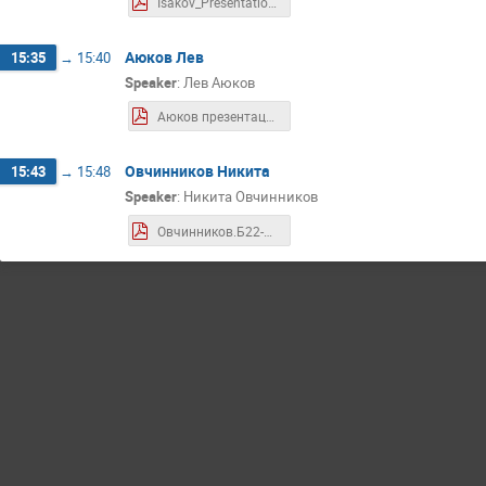
Isakov_Presentation1.pdf
Аюков Лев
15:35
→
15:40
Speaker
:
Лев Аюков
Аюков презентация.pdf
Овчинников Никита
15:43
→
15:48
Speaker
:
Никита Овчинников
Овчинников.Б22-104.Презентация7с.pdf