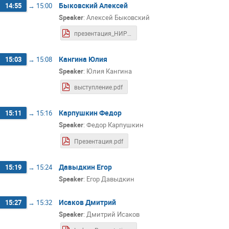
Быковский Алексей
14:55
→
15:00
Speaker
:
Алексей Быковский
презентация_НИР_Быковский.pdf
Кангина Юлия
15:03
→
15:08
Speaker
:
Юлия Кангина
выступление.pdf
Карпушкин Федор
15:11
→
15:16
Speaker
:
Федор Карпушкин
Презентация.pdf
Давыдкин Егор
15:19
→
15:24
Speaker
:
Егор Давыдкин
Исаков Дмитрий
15:27
→
15:32
Speaker
:
Дмитрий Исаков