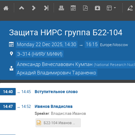
Защита НИРС группа Б22-104
Monday 22 Dec 2025, 14:30
→
16:15
Europe/Moscow
Э-314 (НИЯУ МИФИ)
Александр Вячеславович Кумпан
(
National Research Nucl
Аркадий Владимирович Тараненко
Вступительное слово
14:40
→
14:45
Иванов Владислав
14:47
→
14:52
Speaker
:
Владислав Иванов
Б22-104 Иванов НИРС (3).pptx