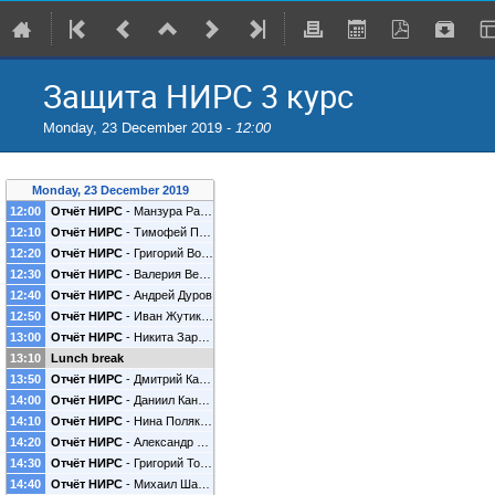
Защита НИРС 3 курс
Monday, 23 December 2019 -
12:00
Monday, 23 December 2019
12:00
Отчёт НИРС
-
Манзура Рахимова
12:10
Отчёт НИРС
-
Тимофей Петров
12:20
Отчёт НИРС
-
Григорий Воробьёв
12:30
Отчёт НИРС
-
Валерия Верзакова
12:40
Отчёт НИРС
-
Андрей Дуров
12:50
Отчёт НИРС
-
Иван Жутиков
13:00
Отчёт НИРС
-
Никита Зарецкий
13:10
Lunch break
13:50
Отчёт НИРС
-
Дмитрий Калашников
14:00
Отчёт НИРС
-
Даниил Кандыбин
14:10
Отчёт НИРС
-
Нина Полякова
14:20
Отчёт НИРС
-
Александр Худов
(
Валерьевич
)
14:30
Отчёт НИРС
-
Григорий Толкачёв
14:40
Отчёт НИРС
-
Михаил Шадрин