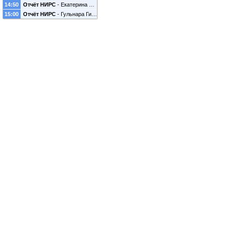
14:50
Отчёт НИРС
-
Екатерина Чуева
15:00
Отчёт НИРС
-
Гульнара Гильмиярова