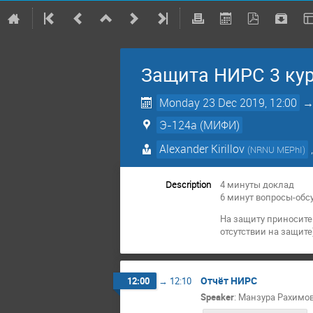
Защита НИРС 3 ку
Monday 23 Dec 2019, 12:00
Э-124а (МИФИ)
Alexander Kirillov
(
NRNU MEPhI
)
Description
4 минуты доклад
6 минут вопросы-об
На защиту приносите
отсутствии на защите
Отчёт НИРС
12:00
→
12:10
Speaker
:
Манзура Рахимо