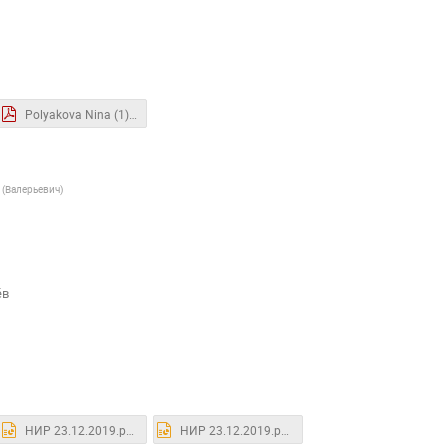
Polyakova Nina (1).pdf
(
Валерьевич
)
ёв
НИР 23.12.2019.pptx
НИР 23.12.2019.pptx