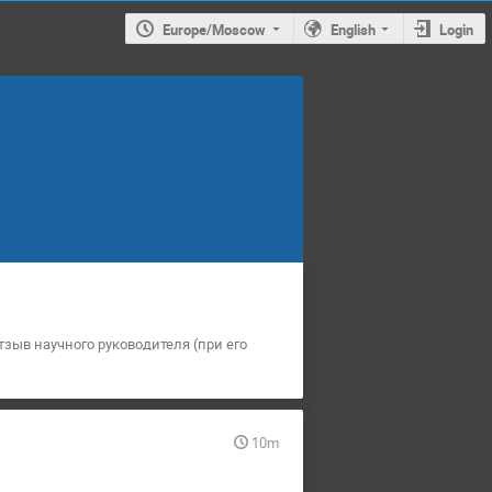
Europe/Moscow
English
Login
зыв научного руководителя (при его
10m