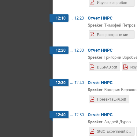
Изучение проблемы возможности существования первичных черных дыр.pdf
Отчёт НИРС
12:10
→
12:20
Speaker
:
Тимофей Петров
Распространение тепла по аксиально симметричному телу.pdf
Отчёт НИРС
12:20
→
12:30
Speaker
:
Григорий Воробь
DEGRAD.pdf
Отчёт НИРС
12:30
→
12:40
Speaker
:
Валерия Верзако
Презентация.pdf
Отчёт НИРС
12:40
→
12:50
Speaker
:
Андрей Дуров
StGC_Experiment.pdf