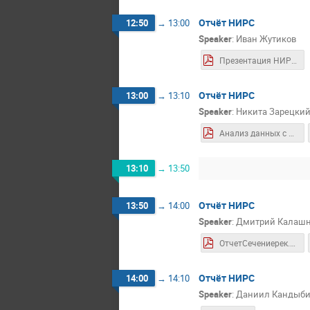
Отчёт НИРС
12:50
→
13:00
Speaker
:
Иван Жутиков
Презентация НИРС.pdf
Отчёт НИРС
13:00
→
13:10
Speaker
:
Никита Зарецки
Анализ данных с эксперимента ReD.pdf
13:10
→
13:50
Отчёт НИРС
13:50
→
14:00
Speaker
:
Дмитрий Калаш
ОтчетСечениерек.pdf
Отчёт НИРС
14:00
→
14:10
Speaker
:
Даниил Кандыб