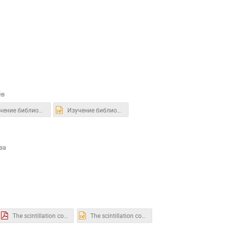
ёв
Изучение библиотеки программ DEGRAD и основ языка FORTRAN.pdf
Изучение библиотеки программ DEGRAD и основ языка FORTRAN.pptx
ва
The scintillation counter experiment.pdf
The scintillation counter experiment.pptx