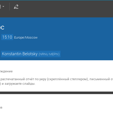
рс
→
15:10
Europe/Moscow
,
Konstantin Belotsky
(
NRNU MEPhI
)
суждение
 распечатанный отчёт по уиру (скреплённый степлером), письменный от
) и загружаете слайды.
ва