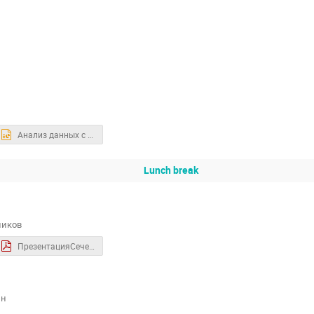
й
Анализ данных с эксперимента ReD.pptx
Lunch break
ников
ПрезентацияСечениерек.pdf
ин