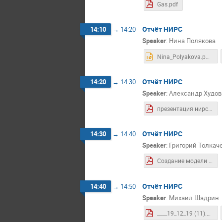
Gas.pdf
Отчёт НИРС
14:10
→
14:20
Speaker
:
Нина Полякова
Nina_Polyakova.pptx
Отчёт НИРС
14:20
→
14:30
Speaker
:
Александр Худов
презентация нирс 1.pdf
Отчёт НИРС
14:30
→
14:40
Speaker
:
Григорий Толкач
Создание модели для классификации лептонных распадов W в протон-протонных столкновениях эксперимента ATLAS..pdf
Отчёт НИРС
14:40
→
14:50
Speaker
:
Михаил Шадрин
____19_12_19 (11).pdf