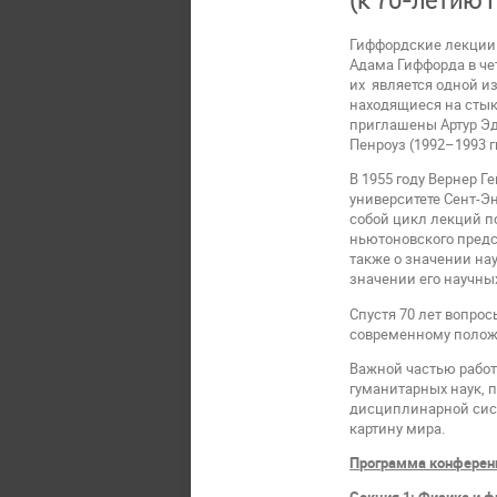
Гиффордские лекции 
Адама Гиффорда в че
их является одной и
находящиеся на стык
приглашены Артур Эдд
Пенроуз (1992–1993 г
В 1955 году Вернер 
университете Сент-Э
собой цикл лекций п
ньютоновского предс
также о значении на
значении его научны
Спустя 70 лет вопро
современному положе
Важной частью работ
гуманитарных наук, 
дисциплинарной сист
картину мира.
Программа конферен