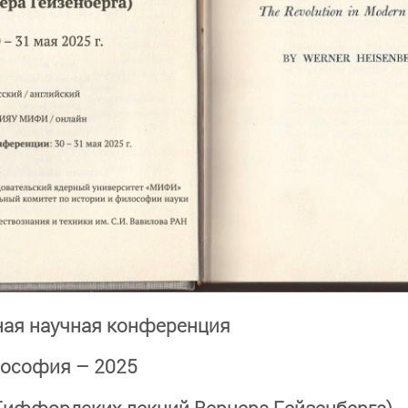
ая научная конференция
лософия – 2025
Гиффордских лекций Вернера Гейзенберга)