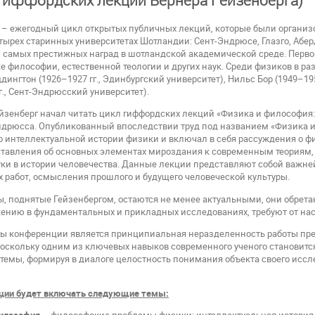
– ежегодный цикл открытых публичных лекций, которые были организо
тырех старинных университетах Шотландии: Сент-Эндрюсе, Глазго, Абе
з самых престижных наград в шотландской академической среде. Перв
е философии, естественной теологии и других наук. Среди физиков в р
ингтон (1926–1927 гг., Эдинбургский университет), Нильс Бор (1949–195
г., Сент-Эндрюсский университет).
Гейзенберг начал читать цикл гиффордских лекций «Физика и философия
ндрюсса. Опубликованный впоследствии труд под названием «Физика и
о интеллектуальной истории физики и включал в себя рассуждения о ф
тавления об основных элементах мироздания к современным теориям, 
уки в истории человечества. Данные лекции представляют собой важне
х работ, осмысления прошлого и будущего человеческой культуры.
сы, поднятые Гейзенбергом, остаются не менее актуальными, они обрета
нию в фундаментальных и прикладных исследованиях, требуют от нас 
ы конференции является принципиальная неразделенность работы пре
поскольку одним из ключевых навыков современного ученого становитс
емы, формируя в диалоге целостность понимания объекта своего иссле
ции будет включать следующие темы: