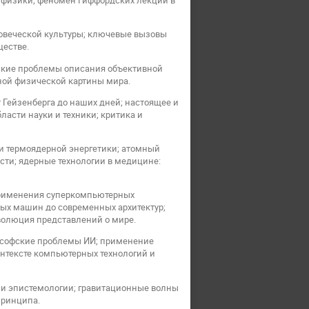
 физики; феномен Гиффордских лекций в
ловеческой культуры; ключевые вызовы
ществе.
еские проблемы описания объективной
ной физической картины мира.
 Гейзенберга до наших дней; настоящее и
асти науки и техники; критика и
и термоядерной энергетики; атомный
сти; ядерные технологии в медицине:
рименения суперкомпьютерных
ых машин до современных архитектур;
олюция представлений о мире.
лософские проблемы ИИ; применение
онтексте компьютерных технологий и
 и эпистемологии; гравитационные волны
принципа.