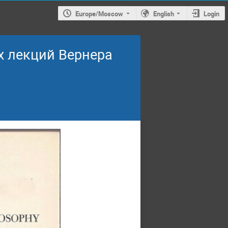
Europe/Moscow
English
Login
х лекций Вернера