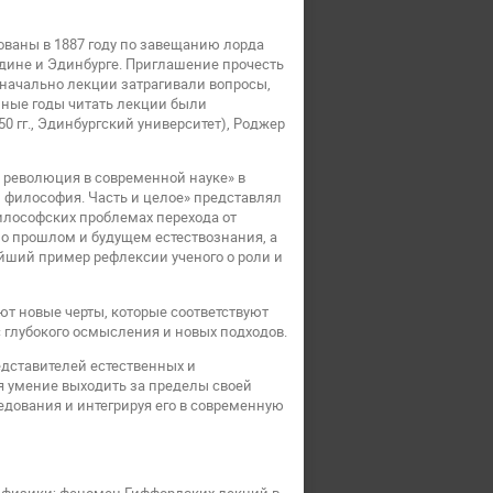
ваны в 1887 году по завещанию лорда
рдине и Эдинбурге. Приглашение прочесть
оначально лекции затрагивали вопросы,
азные годы читать лекции были
0 гг., Эдинбургский университет), Роджер
: революция в современной науке» в
 философия. Часть и целое» представлял
илософских проблемах перехода от
о прошлом и будущем естествознания, а
йший пример рефлексии ученого о роли и
ют новые черты, которые соответствуют
глубокого осмысления и новых подходов.
дставителей естественных и
я умение выходить за пределы своей
дования и интегрируя его в современную