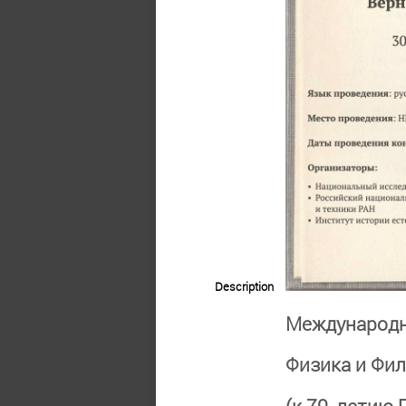
Description
Международн
Физика и Фи
(к 70-летию 