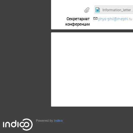
Information_l
Секретариат
phys-phil@mephi.ru
конференции
Powered by
Indico