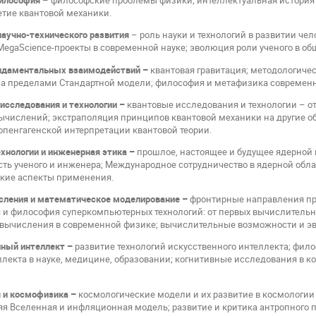
философия
– философские проблемы физики; интеллектуальная история
етие квантовой механики.
научно-технического развития
– роль науки и технологий в развитии че
MegaScience-проекты в современной науке; эволюция роли ученого в об
ндаментальных взаимодействий –
квантовая гравитация; методологич
за пределами Стандартной модели; философия и метафизика современ
исследования и технологии –
квантовые исследования и технологии – от
ычислений; экстраполяция принципов квантовой механики на другие обл
пенгагенской интерпретации квантовой теории.
хнологии и инженерная этика –
прошлое, настоящее и будущее ядерной 
ость ученого и инженера; Международное сотрудничество в ядерной обла
ские аспекты применения.
сления и математическое моделирование –
фронтирные направления п
 и философия суперкомпьютерных технологий: от первых вычислительн
вычисления в современной физике; вычислительные возможности и эв
ный интеллект –
развитие технологий искусственного интеллекта; фи
ллекта в науке, медицине, образовании; когнитивные исследования в к
 и космофизика –
космологические модели и их развитие в космологии
няя Вселенная и инфляционная модель; развитие и критика антропного 