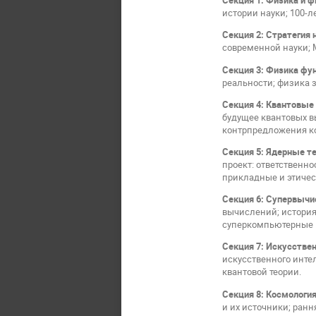
Секция 1:
Физика и 
истории науки; 100-л
Секция 2:
Стратегия 
современной науки; 
Секция 3:
Физика фу
реальности; физика 
Секция 4:
Квантовые 
будущее квантовых в
контрпредложения ко
Секция 5:
Ядерные те
проект: ответственн
прикладные и этиче
Секция 6:
Супервычи
вычислений; история
cуперкомпьютерные 
Секция 7:
Искусствен
искусственного инте
квантовой теории.
Секция 8:
Космология
и их источники; ран