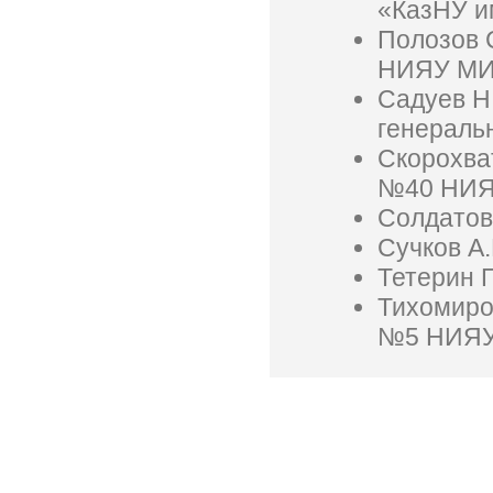
«КазНУ и
Полозов 
НИЯУ М
Садуев Н.
генераль
Скорохват
№40 НИ
Солдатов
Сучков А.
Тетерин П
Тихомиров
№5 НИЯ