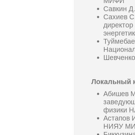
МИФИ
Савкин Д
Сахиев С.
директор
энергети
Туймебаев
Национал
Шевченко
Локальный 
Абишев М.
заведующ
физики Н
Астапов И
НИЯУ М
Биккузина