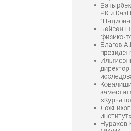
Батырбеко
РК и Каз
“Национа
Бейсен Н
физико-т
Благов А.
президен
Ильгисони
директор
исследов
Ковалишин
заместит
«Курчато
Ложников
институт
Нурахов Н