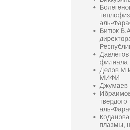
Болегено
теплофиз
аль-Фара
Витюк В.А
директор
Республи
Давлетов 
филиала
Делов М.
МИФИ
Джумаев 
Ибраимов
твердого
аль-Фара
Коданова 
плазмы, 