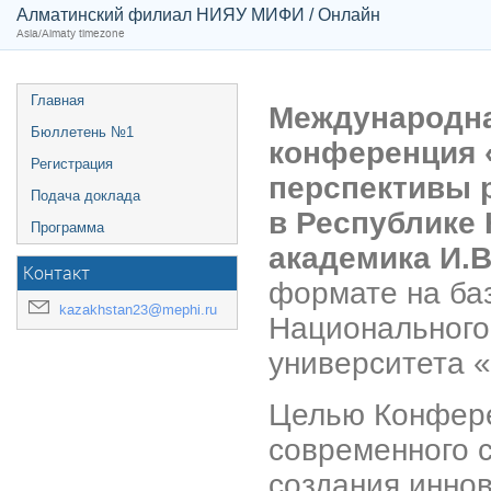
Алматинский филиал НИЯУ МИФИ / Онлайн
Asia/Almaty timezone
Главная
Международна
Бюллетень №1
конференция 
Регистрация
перспективы 
Подача доклада
в Республике 
Программа
академика И.В
Контакт
формате на ба
kazakhstan23@mephi.ru
Национального
университета 
Целью Конфере
современного 
создания инно