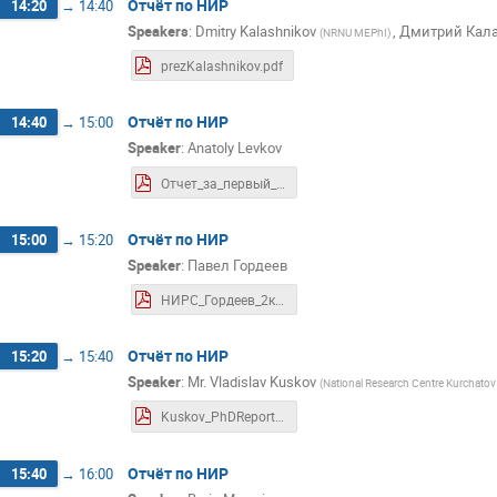
Отчёт по НИР
14:20
→
14:40
Speakers
:
Dmitry Kalashnikov
,
Дмитрий Кал
(
NRNU MEPhI
)
prezKalashnikov.pdf
Отчёт по НИР
14:40
→
15:00
Speaker
:
Anatoly Levkov
Отчет_за_первый_семестр_аспирантуры_2.pdf
Отчёт по НИР
15:00
→
15:20
Speaker
:
Павел Гордеев
НИРС_Гордеев_2курс.pdf
Отчёт по НИР
15:20
→
15:40
Speaker
:
Mr.
Vladislav Kuskov
(
National Research Centre Kurchatov 
Kuskov_PhDReport_Slides_June2024.pdf
Отчёт по НИР
15:40
→
16:00