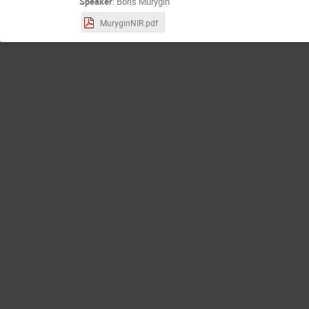
Speaker
:
Boris Murygin
MuryginNIR.pdf