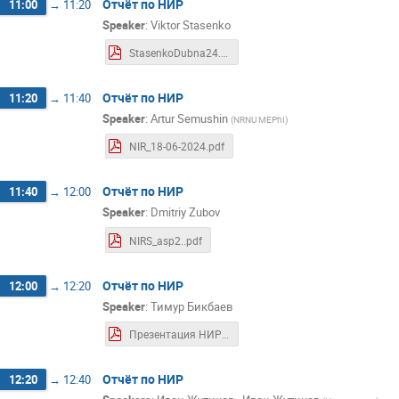
Отчёт по НИР
11:00
→
11:20
Speaker
:
Viktor Stasenko
StasenkoDubna24.pdf
Отчёт по НИР
11:20
→
11:40
Speaker
:
Artur Semushin
(
NRNU MEPhI
)
NIR_18-06-2024.pdf
Отчёт по НИР
11:40
→
12:00
Speaker
:
Dmitriy Zubov
NIRS_asp2..pdf
Отчёт по НИР
12:00
→
12:20
Speaker
:
Тимур Бикбаев
Презентация НИР Бикбаев.pdf
Отчёт по НИР
12:20
→
12:40