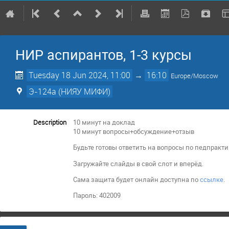
НИР аспирантов, 1-3 курсы
Tuesday 18 Jun 2024, 11:00
→
16:10
Europe/Moscow
Э-124а (НИЯУ МИФИ)
Description
10 минут на доклад
10 минут вопросы+обсуждение+отзыв
Будьте готовы ответить на вопросы по педпракти
Загружайте слайды в свой слот и вперёд.
Сама защита будет онлайн доступна по
ссылке
.
Пароль: 402009