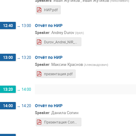
Speakers
:
Иван Жутиков
,
Иван Жутиков
(
Николаевич
)
НИР.pdf
Отчёт по НИР
12:40
→
13:00
Speaker
:
Andrey Durov
(
Ilyich
)
Durov_Andrei_NIR_1st_asp.pdf
Отчёт по НИР
13:00
→
13:20
Speaker
:
Максим Краснов
(
Александрович
)
презентация.pdf
13:20
→
14:00
Отчёт по НИР
14:00
→
14:20
Speaker
:
Данила Сопин
Презентация Сопин.pdf