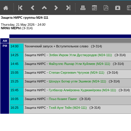
Защита НИРС группы М24-111
Thursday, 21 May 2026 -
14:00
NRNU MEPhI
(Э-314)
AM
PM
14:00
Техничекий запуск + Вступительное слово (Э-314)
14:25
Защита НИРС -
Элбек Икром Угли Дустмуродов
(
М24-111
)
(Э-314)
14:45
Защита НИРС -
Файзулло Яшнар Угли Куйлиев
(
М24-111
)
(Э-314)
15:05
Защита НИРС -
Степан Сергеевич Чугунов
(
М24-111
)
(Э-314)
15:25
Защита НИРС -
Шохрух Ботир угли Эшимов
(
М24-111
)
(Э-314)
15:45
Защита НИРС -
Гулбахор Алиёровна Худжамёрова
(
М24-111
)
(Э-314)
16:05
Защита НИРС -
Пхьо Кхаинг Паинг
(Э-314)
16:25
Защита НИРС -
Тхей Аунг Тейн
(
М24-111
)
(Э-314)