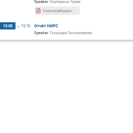
Speaker
:
Екатерина Чуева
СпектрНейтрино.pdf
Отчёт НИРС
15:00
→
15:10
Speaker
:
Гульнара Гильмиярова