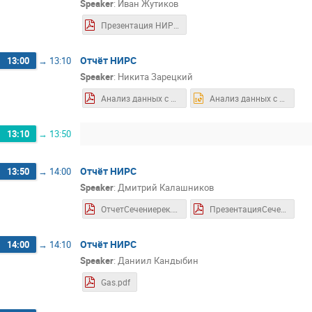
Speaker
:
Иван Жутиков
Презентация НИРС.pdf
Отчёт НИРС
13:00
→
13:10
Speaker
:
Никита Зарецкий
Анализ данных с эксперимента ReD.pdf
Анализ данных с эксперимента ReD.pptx
13:10
→
13:50
Отчёт НИРС
13:50
→
14:00
Speaker
:
Дмитрий Калашников
ОтчетСечениерек.pdf
ПрезентацияСечениерек.pdf
Отчёт НИРС
14:00
→
14:10
Speaker
:
Даниил Кандыбин
Gas.pdf