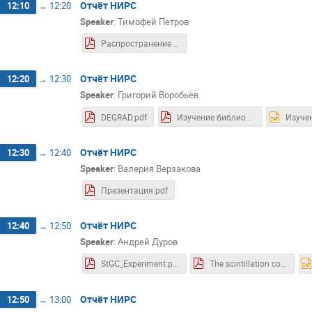
Отчёт НИРС
12:10
→
12:20
Speaker
:
Тимофей Петров
Распространение тепла по аксиально симметричному телу.pdf
Отчёт НИРС
12:20
→
12:30
Speaker
:
Григорий Воробьёв
DEGRAD.pdf
Изучение библиотеки программ DEGRAD и основ языка FORTRAN.pdf
Отчёт НИРС
12:30
→
12:40
Speaker
:
Валерия Верзакова
Презентация.pdf
Отчёт НИРС
12:40
→
12:50
Speaker
:
Андрей Дуров
StGC_Experiment.pdf
The scintillation counter experiment.pdf
Отчёт НИРС
12:50
→
13:00