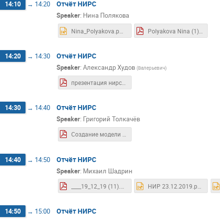
Отчёт НИРС
14:10
→
14:20
Speaker
:
Нина Полякова
Nina_Polyakova.pptx
Polyakova Nina (1).pdf
Отчёт НИРС
14:20
→
14:30
Speaker
:
Александр Худов
(
Валерьевич
)
презентация нирс 1.pdf
Отчёт НИРС
14:30
→
14:40
Speaker
:
Григорий Толкачёв
Создание модели для классификации лептонных распадов W в протон-протонных столкновениях эксперимента ATLAS..pdf
Отчёт НИРС
14:40
→
14:50
Speaker
:
Михаил Шадрин
____19_12_19 (11).pdf
НИР 23.12.2019.pptx
Отчёт НИРС
14:50
→
15:00