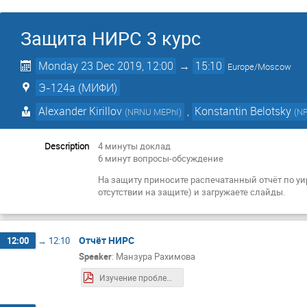
Защита НИРС 3 курс
Monday 23 Dec 2019, 12:00
→
15:10
Europe/Moscow
Э-124а (МИФИ)
Alexander Kirillov
,
Konstantin Belotsky
(
NRNU MEPhI
)
(
N
Description
4 минуты доклад
6 минут вопросы-обсуждение
На защиту приносите распечатанный отчёт по уи
отсутствии на защите) и загружаете слайды.
Отчёт НИРС
12:00
→
12:10
Speaker
:
Манзура Рахимова
Изучение проблемы возможности существования первичных черных дыр.pdf