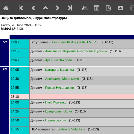
Защита дипломов, 2 курс магистратуры
Friday, 28 June 2024 -
11:00
МИФИ
(Э-113)
AM
11:00
Вступление -
Alexander Kirillov
(
NRNU MEPhI
)
(Э-113)
11:15
Диплом -
Анастасия Журкина
Анастасия Журкина
(Э-113)
11:40
Диплом -
Арсений Захаров
(Э-113)
PM
12:05
Диплом -
Катерина Казакова
(Э-113)
12:30
Диплом -
Александр Морозихин
(Э-113)
12:55
Диплом -
Роман Николаенко
(Э-113)
13:10
14:00
Диплом -
Глеб Фоменко
(Э-113)
14:25
Диплом -
Владислав Юшин
(Э-113)
14:50
Диплом -
Павел Бахтин
(Э-113)
15:15
НКР аспиранта -
Ekaterina Shlepkina
(Э-113)