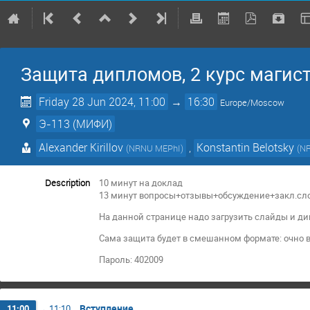
Защита дипломов, 2 курс магис
Friday 28 Jun 2024, 11:00
→
16:30
Europe/Moscow
Э-113 (МИФИ)
Alexander Kirillov
,
Konstantin Belotsky
(
NRNU MEPhI
)
(
N
Description
10 минут на доклад
13 минут вопросы+отзывы+обсуждение+закл.сл
На данной странице надо загрузить слайды и ди
Сама защита будет в смешанном формате: очно в
Пароль: 402009
Вступление
11:00
→
11:10