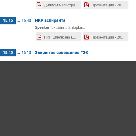
Диплом магистра 2024.06 Бахтин П.А.pdf
Презентация - 2024.06 - Бахтин П.А.pdf
НКР аспиранта
15:15
→
15:40
Speaker
:
Ekaterina Shlepkina
НКР Шлепкина Е.С. А20-111.pdf
Презентация - 2024.06 - Шлепкина Е.С.pdf
Закрытое совещание ГЭК
15:40
→
16:10