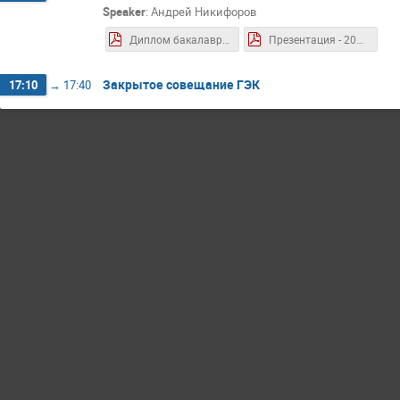
Speaker
:
Андрей Никифоров
Диплом бакалавра - 2026.06 - Никифоров А.С..pdf
Презентация - 2026.06 - Никифоров А.С..pdf
Закрытое совещание ГЭК
17:10
→
17:40