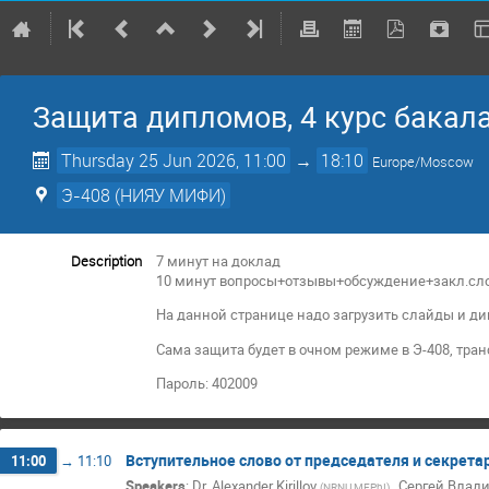
Защита дипломов, 4 курс бакал
Thursday 25 Jun 2026, 11:00
→
18:10
Europe/Moscow
Э-408 (НИЯУ МИФИ)
Description
7 минут на доклад
10 минут вопросы+отзывы+обсуждение+закл.сл
На данной странице надо загрузить слайды и ди
Сама защита будет в очном режиме в Э-408, тра
Пароль: 402009
Вступительное слово от председателя и секрета
11:00
→
11:10
Speakers
:
Dr.
Alexander Kirillov
,
Сергей Влад
(
NRNU MEPhI
)